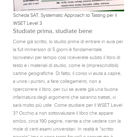
Scheda SAT, Systematic Approach to Tasting per il
WSET Level 3
Studiate prima, studiate bene
Come già scritto, lo studio prima di entrare in aula per
la full immersion di 5 giorni è fondamentale.
Iscrivetevi per tempo così riceverete subito il libro di
testo e i materiali di studio, come le (imprescindibili)
cartine geografiche. Di fatto, il corso vi aiuta a capire,
a unire i puntini, a fare collegamenti, non a
ripercorrere il libro, per cui se avete già una buona
infarinatura degli argomenti che saranno trattati, vi
sarà molto più utile. Come studiare per il WSET Level
3? Occhio a non sottovalutare il libro che appare
smilzo, circa 190 pagine, niente a che vedere con la
mole di certi esami universitari. In realtà è “scritto
piccolo” (ma ci sono tante figure!) e soprattutto è