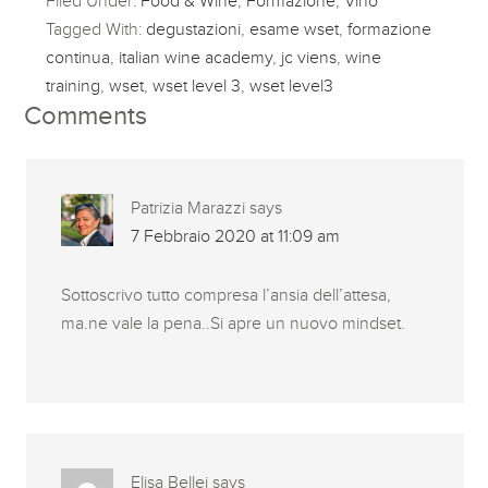
Filed Under:
Food & Wine
,
Formazione
,
Vino
Tagged With:
degustazioni
,
esame wset
,
formazione
continua
,
italian wine academy
,
jc viens
,
wine
training
,
wset
,
wset level 3
,
wset level3
Comments
Patrizia Marazzi
says
7 Febbraio 2020 at 11:09 am
Sottoscrivo tutto compresa l’ansia dell’attesa,
ma.ne vale la pena..Si apre un nuovo mindset.
Elisa Bellei
says