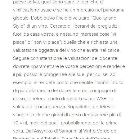
paese arriva, quali sono state le tecniche di
vinificazione usate e se ha un mercato nel panorama
globale. L’obbiettivo finale è valutare “Quality and
Style” di un vino. Cercate di liberarvi dai pregiudizi:
fuori da casa vostra, a nessuno interessa cosa “vi
piace” o “non vi piace”; quella che è richiesta una
valutazione oggettiva del vino che avete nel calice.
Seguite con attenzione le valutazioni del docente:
dovrete riparametrare le vostre percezioni e renderle
il più possibile omogenee alle sue, per cui se, ad
esempio, vi rendete conto che sentite i tannini molto
di più della media del docente e dei compagni di
corso, tenetene conto durante l’esame WSET e
valutate di conseguenza. Soprattutto, godetevi il
viaggio: in cinque giorni di corso degusterete più di
70 vini, molti dei quali, probabilmente per la prima
volta. Dall’Assyrtiko di Santorini al Vinho Verde del
Portogallo, dal Tokaji al Pinot Nero dell’Oregon