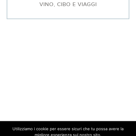
VINO, CIBO E VIAGGI
Utilizziamo i cookie per essere sicuri che tu possa avere la
© 2026 Barbara Sgarzi · P.IVA. 01577640095 ·
Contatti
·
Privacy
migliore esperienza sul nostro sito.
Policy