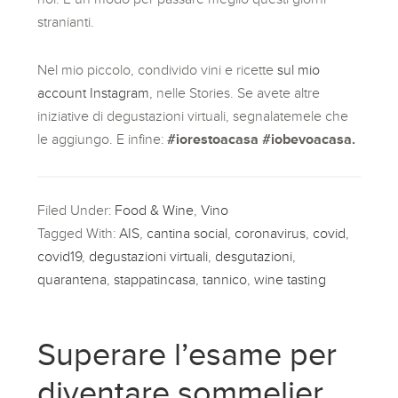
stranianti.
Nel mio piccolo, condivido vini e ricette
sul mio
account Instagram
, nelle Stories. Se avete altre
iniziative di degustazioni virtuali, segnalatemele che
le aggiungo. E infine:
#iorestoacasa #iobevoacasa.
Filed Under:
Food & Wine
,
Vino
Tagged With:
AIS
,
cantina social
,
coronavirus
,
covid
,
covid19
,
degustazioni virtuali
,
desgutazioni
,
quarantena
,
stappatincasa
,
tannico
,
wine tasting
Superare l’esame per
diventare sommelier