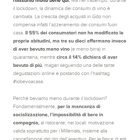
riassunto molto bene qui.
Ma nel frattempo, durante
il lockdown, la dinamica dei consumi di vino è
cambiata. La crescita degli acquisti in Gdo
non
compensa infatti l’azzeramento dei consumi fuori
casa.
Il 55% dei consumatori non ha modificato le
proprie abitudini, ma tre su dieci affermano invece
di aver bevuto meno vino
(e meno birra) in
quarantena, mentre
circa il 14% dichiara di aver
bevuto di più
, magari seguendo una delle tante
degustazioni online e postando con l’hashtag
#iobevoacasa.
Perché beviamo meno durante il lockdown?
Fondamentalmente,
per la mancanza di
socializzazione, l’impossibilità di bere in
compagnia,
al ristorante, nei locali: motivazione
valida soprattutto per i Millenials, insieme alla
cancellazione del rito dell’aperitivo. Per le fasce di età