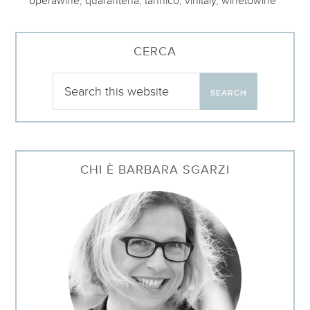
operawine
,
quarantena
,
tannico
,
vinitaly
,
winetowine
CERCA
CHI È BARBARA SGARZI