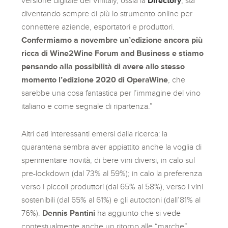
versione digitale del Vinitaly, ossia la
Directory
, sta
diventando sempre di più lo strumento online per
connettere aziende, esportatori e produttori.
Confermiamo a novembre un’edizione ancora più
ricca di Wine2Wine Forum and Business e stiamo
pensando alla possibilità di avere allo stesso
momento l’edizione 2020 di OperaWine
, che
sarebbe una cosa fantastica per l’immagine del vino
italiano e come segnale di ripartenza.”
Altri dati interessanti emersi dalla ricerca: la
quarantena sembra aver appiattito anche la voglia di
sperimentare novità, di bere vini diversi, in calo sul
pre-lockdown (dal 73% al 59%); in calo la preferenza
verso i piccoli produttori (dal 65% al 58%), verso i vini
sostenibili (dal 65% al 61%) e gli autoctoni (dall’81% al
76%).
Dennis Pantini
ha aggiunto che si vede
contestualmente anche un ritorno alle “marche”,