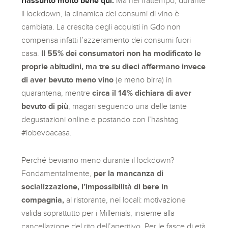
riassunto molto bene qui.
Ma nel frattempo, durante
il lockdown, la dinamica dei consumi di vino è
cambiata. La crescita degli acquisti in Gdo
non
compensa infatti l’azzeramento dei consumi fuori
casa.
Il 55% dei consumatori non ha modificato le
proprie abitudini, ma tre su dieci affermano invece
di aver bevuto meno vino
(e meno birra) in
quarantena, mentre
circa il 14% dichiara di aver
bevuto di più
, magari seguendo una delle tante
degustazioni online e postando con l’hashtag
#iobevoacasa.
Perché beviamo meno durante il lockdown?
Fondamentalmente,
per la mancanza di
socializzazione, l’impossibilità di bere in
compagnia,
al ristorante, nei locali: motivazione
valida soprattutto per i Millenials, insieme alla
cancellazione del rito dell’aperitivo. Per le fasce di età