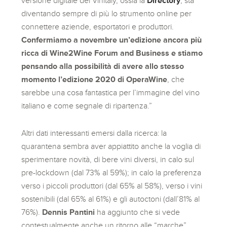
versione digitale del Vinitaly, ossia la
Directory
, sta
diventando sempre di più lo strumento online per
connettere aziende, esportatori e produttori.
Confermiamo a novembre un’edizione ancora più
ricca di Wine2Wine Forum and Business e stiamo
pensando alla possibilità di avere allo stesso
momento l’edizione 2020 di OperaWine
, che
sarebbe una cosa fantastica per l’immagine del vino
italiano e come segnale di ripartenza.”
Altri dati interessanti emersi dalla ricerca: la
quarantena sembra aver appiattito anche la voglia di
sperimentare novità, di bere vini diversi, in calo sul
pre-lockdown (dal 73% al 59%); in calo la preferenza
verso i piccoli produttori (dal 65% al 58%), verso i vini
sostenibili (dal 65% al 61%) e gli autoctoni (dall’81% al
76%).
Dennis Pantini
ha aggiunto che si vede
contestualmente anche un ritorno alle “marche”,