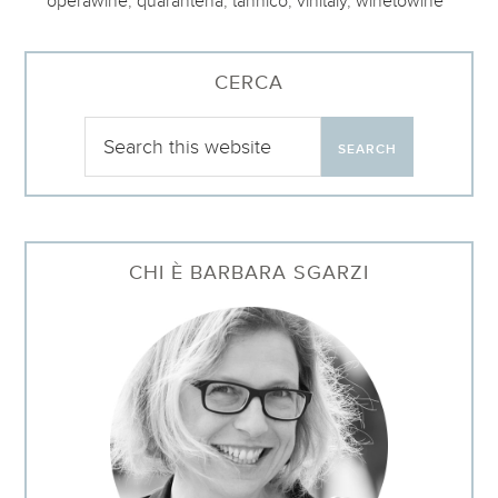
operawine
,
quarantena
,
tannico
,
vinitaly
,
winetowine
CERCA
CHI È BARBARA SGARZI